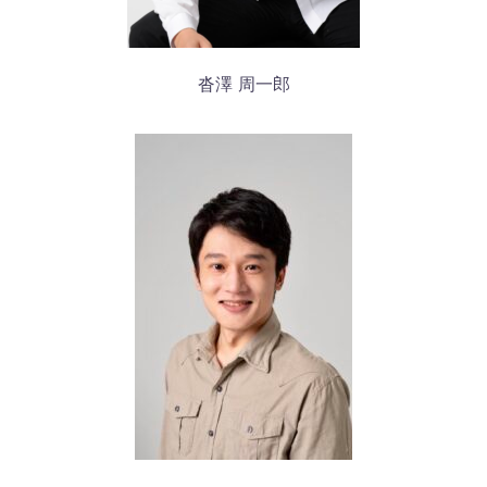
沓澤 周一郎