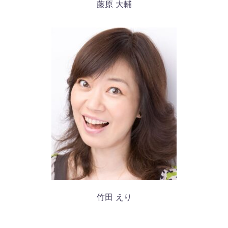
藤原 大輔
竹田 えり